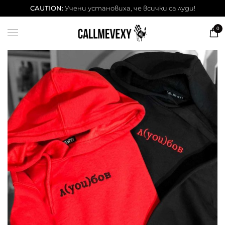
ТЕНИСКИ
CAUTION:
Учени установиха, че всички са луди!
DESSITA ТЕНИСКИ
0
СУИЧЕРИ
ЧАШИ
КЕЙСОВЕ
BESTSELLERS
ЛЕТНИ СЕТОВЕ
АКСЕСОАРИ
Our Cool Kids ✨
info@callmevexy.com