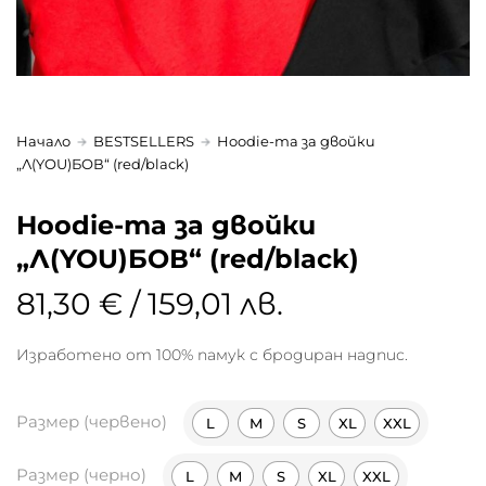
Начало
BESTSELLERS
Hoodie-та за двойки
„Л(YOU)БОВ“ (red/black)
Hoodie-та за двойки
„Л(YOU)БОВ“ (red/black)
81,30 € / 159,01 лв.
Изработено от 100% памук с бродиран надпис.
Размер (червено)
L
M
S
XL
XXL
Размер (черно)
L
M
S
XL
XXL