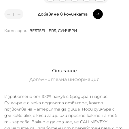
Добавяне в количката
Добавяне в количката
Категории:
BESTSELLERS
,
СУИЧЕРИ
Описание
Допълнителна информация
Изработено от 100% памук с бродиран надпис.
Суичъра е с мека подплата отвътре, която
позволява на материята да диша. Носи суичъра с
дънково яке, с къси гащи или просто както на теб
ти харесва. Важно е да се знае, че CALLMEVEXY
суичерите са изработени от преработен памук, от