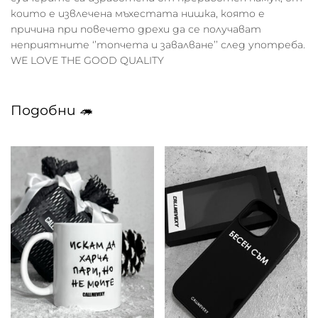
които е извлечена мъхестата нишка, която е
причина при повечето дрехи да се получават
неприятните ‘’топчета и завалване’’ след употреба.
WE LOVE THE GOOD QUALITY
Подобни 🦔