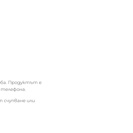
рба. Продуктът е
 телефона.
т счупване или