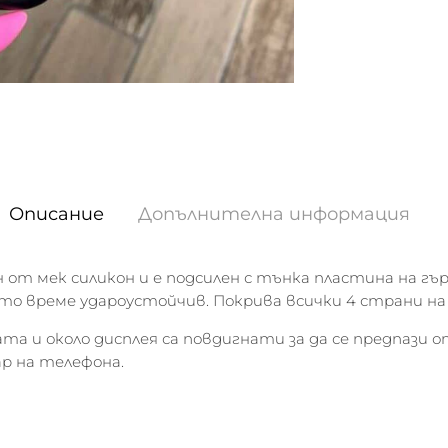
Описание
Допълнителна информация
 от мек силикон и е подсилен с тънка пластина на гъ
щото време удароустойчив. Покрива всички 4 страни на
а и около дисплея са повдигнати за да се предпази о
ар на телефона.