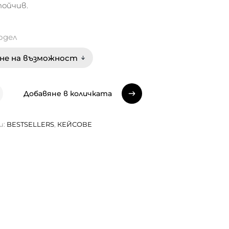
тойчив.
одел
Добавяне в количката
Добавяне в количката
и:
BESTSELLERS
,
КЕЙСОВЕ