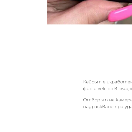
Кейсът е изработен
фин и лек, но в съ
Отворът на камерат
надраскване при уд