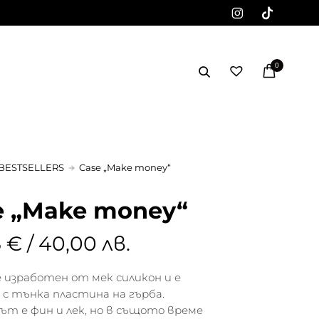
0
BESTSELLERS
Case „Make money“
e „Make money“
 € / 40,00 лв.
 изработен от мек силикон и е
 с тънка пластина на гърба.
т е фин и лек, но в същото време