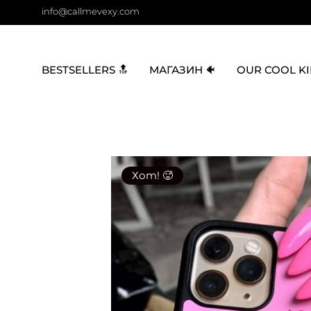
info@callmevexy.com
BESTSELLERS 🔝
МАГАЗИН 🐠
OUR COOL KI
Хот! 🥵