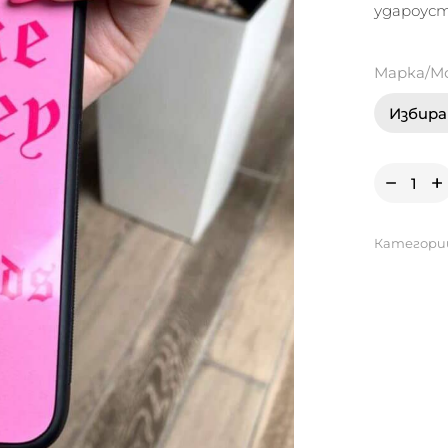
удароус
Марка/М
Категори