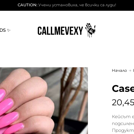
CAUTION:
Учени установиха, че всички са луди!
DS ✨
Начало
Cas
20,45
Кейсът е
подсилен
Продуктъ