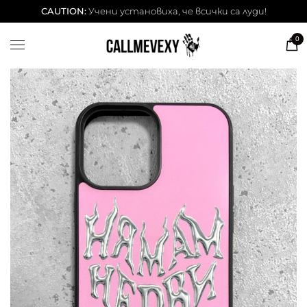
ТЕНИСКИ
CAUTION:
Учени установиха, че всички са луди!
DESSITA ТЕНИСКИ
0
СУИЧЕРИ
ЧАШИ
КЕЙСОВЕ
BESTSELLERS
ЛЕТНИ СЕТОВЕ
АКСЕСОАРИ
Our Cool Kids ✨
info@callmevexy.com