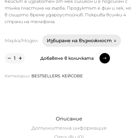
Кейсът е изработен от мек силикон и е подсилен с
тънка пластина на гърба. Продуктът е фин и лек, но
в същото време удароустойчив. Покрива всички 4
страни на телефона.
Марка/Модел
Добавяне в количката
Добавяне в количката
Категории:
BESTSELLERS
,
КЕЙСОВЕ
Описание
Допълнителна информация
Отзиви (0)