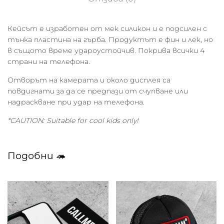
Кейсът е изработен от мек силикон и е подсилен с
тънка пластина на гърба. Продуктът е фин и лек, но
в същото време удароустойчив. Покрива всички 4
страни на телефона.
Отворът на камерата и около дисплея са
повдигнати за да се предпази от счупване или
надраскване при удар на телефона.
*CAUTION: Suitable for cool kids only!
Подобни 🦔