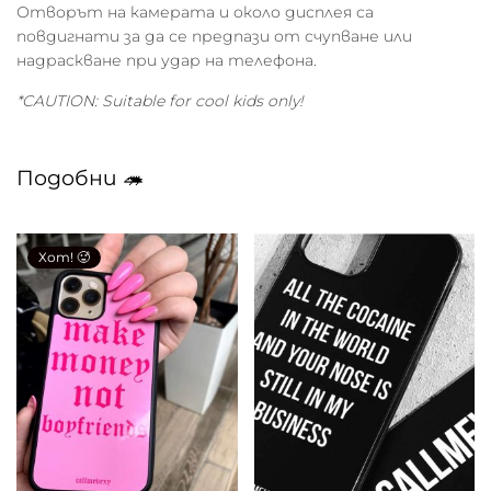
Отворът на камерата и около дисплея са
повдигнати за да се предпази от счупване или
надраскване при удар на телефона.
*CAUTION: Suitable for cool kids only!
Подобни 🦔
Хот! 🥵