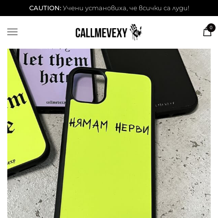
ТЕНИСКИ
CAUTION:
Учени установиха, че всички са луди!
DESSITA ТЕНИСКИ
0
СУИЧЕРИ
ЧАШИ
КЕЙСОВЕ
BESTSELLERS
ЛЕТНИ СЕТОВЕ
АКСЕСОАРИ
Our Cool Kids ✨
info@callmevexy.com