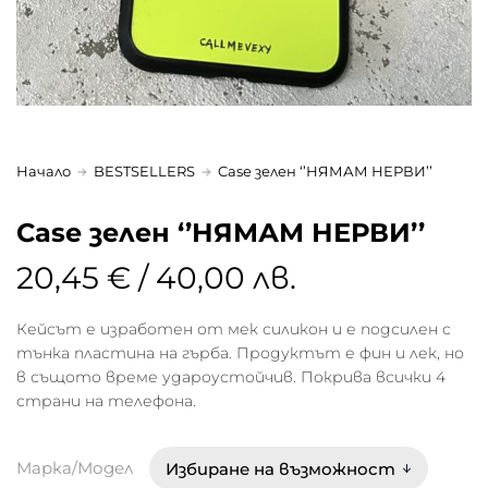
Начало
BESTSELLERS
Case зелен ‘’НЯМАМ НЕРВИ’’
Case зелен ‘’НЯМАМ НЕРВИ’’
20,45 € / 40,00 лв.
Кейсът е изработен от мек силикон и е подсилен с
тънка пластина на гърба. Продуктът е фин и лек, но
в същото време удароустойчив. Покрива всички 4
страни на телефона.
Марка/Модел