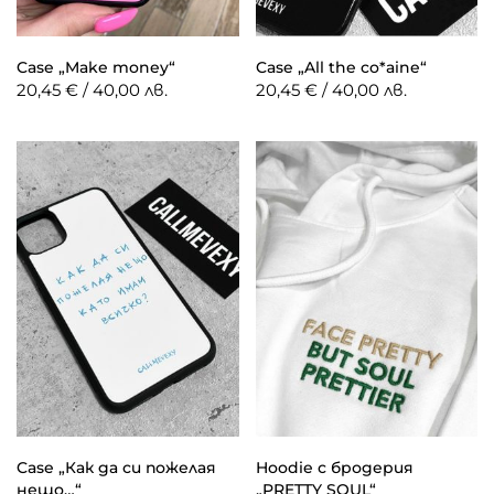
Case „Make money“
Case „All the co*aine“
20,45 € / 40,00 лв.
20,45 € / 40,00 лв.
Case „Как да си пожелая
Hoodie с бродерия
нещо…“
„PRETTY SOUL“