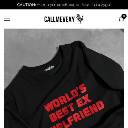
ТЕНИСКИ
CAUTION:
Учени установиха, че всички са луди!
DESSITA ТЕНИСКИ
0
СУИЧЕРИ
ЧАШИ
КЕЙСОВЕ
BESTSELLERS
ЛЕТНИ СЕТОВЕ
АКСЕСОАРИ
Our Cool Kids ✨
info@callmevexy.com