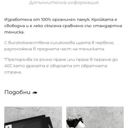
Допълнителна информация
Изработена от 100% органичен памук. Кройката е
свободна и е леко скъсена сравнено със стандартна
тениска.
С висококачествена силиконова щампа в червено,
разположена в предната част на тениската.
*Препоръчва се ръчно пране или пране в пералня до
40С като дрехата е обърната от обратната
страна.
Подобни 🦔