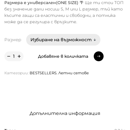
Размера е универсален(ONE SIZE)
🌴 Ще ти стои ТОП
без значение дали носиш S, M или L размер, тъй като
късите гащи са еластични и свободни, а потника
може да се регулира с връзките.
Размер
Добавяне в количката
Добавяне в количката
Категории:
BESTSELLERS
,
Летни сетове
Допълнителна информация