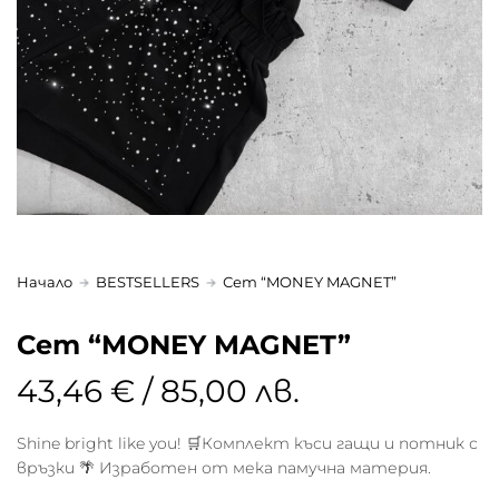
Начало
BESTSELLERS
Сет “MONEY MAGNET”
Сет “MONEY MAGNET”
43,46 € / 85,00 лв.
Shine bright like you! 🛒Комплект къси гащи и потник с
връзки 🌴 Изработен от мека памучна материя.