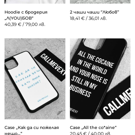
Hoodie с бродерия
2 чаши чаши ‘’Любов’’
„Л(YOU)БОВ“
18,41 € / 36,01 лв.
40,39 € / 79,00 лв.
Case „Как да си пожелая
Case „All the co*aine“
нещо…“
20,45 € / 40,00 лв.