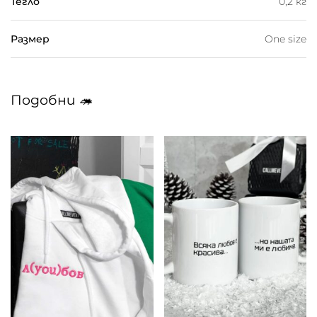
Тегло
0,2 кг
Размер
One size
Подобни 🦔