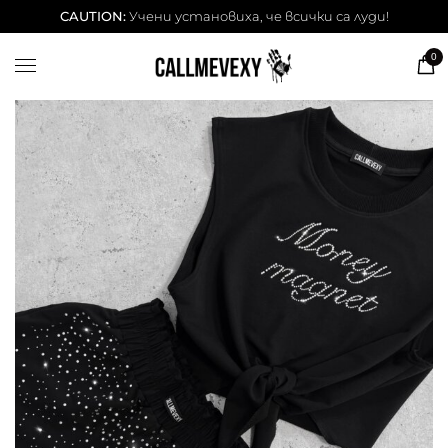
ТЕНИСКИ
CAUTION:
Учени установиха, че всички са луди!
DESSITA ТЕНИСКИ
0
СУИЧЕРИ
ЧАШИ
КЕЙСОВЕ
BESTSELLERS
ЛЕТНИ СЕТОВЕ
АКСЕСОАРИ
Our Cool Kids ✨
info@callmevexy.com