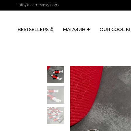
info@callmevexy.com
BESTSELLERS 🔝
МАГАЗИН 🐠
OUR COOL KI