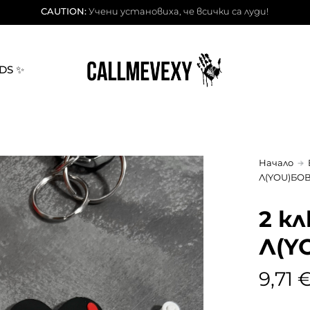
CAUTION:
Учени установиха, че всички са луди!
DS ✨
Начало
Л(YOU)БО
2 к
Л(Y
9,71 €