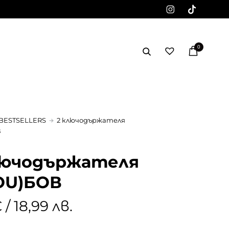
0
BESTSELLERS
2 ключодържателя
В
лючодържателя
OU)БОВ
 / 18,99 лв.