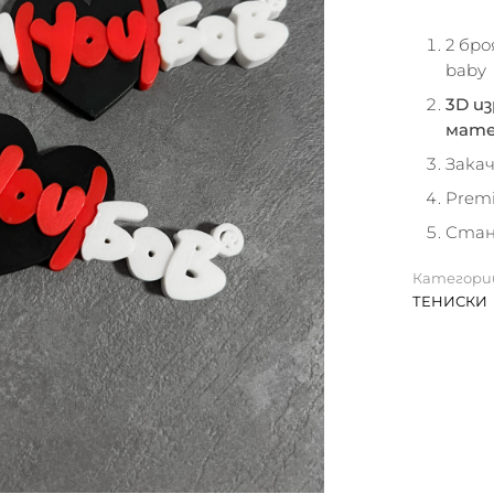
2 бро
baby
3D и
мате
Зака
Prem
Стан
Категори
ТЕНИСКИ