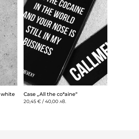
white
Case „All the co*aine“
20,45 € / 40,00 лв.