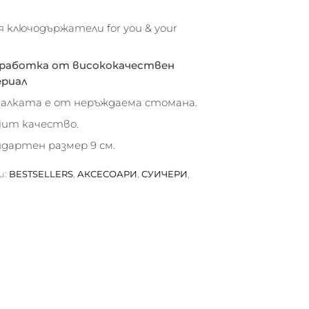
я ключодържатели for you & your
зработка от висококачествен
риал
чалката е от неръждаема стомана.
ium качество.
дартен размер 9 см.
и:
BESTSELLERS
,
АКСЕСОАРИ
,
СУИЧЕРИ
,