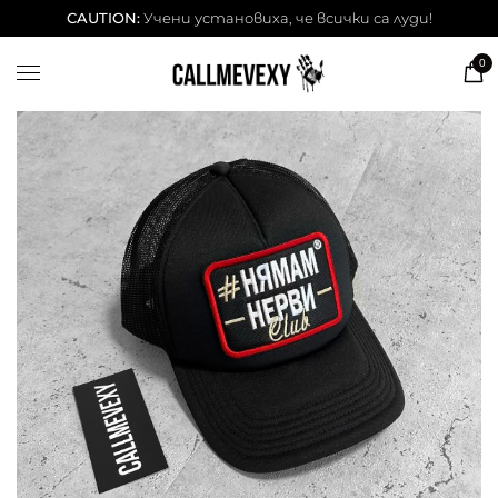
ТЕНИСКИ
CAUTION:
Учени установиха, че всички са луди!
DESSITA ТЕНИСКИ
0
СУИЧЕРИ
ЧАШИ
КЕЙСОВЕ
BESTSELLERS
ЛЕТНИ СЕТОВЕ
АКСЕСОАРИ
Our Cool Kids ✨
info@callmevexy.com