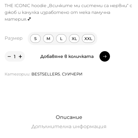
THE ICONIC hoodie „Всичките ми системи са нервни“ с
джоб и качулка изработено от мека памучна
материя.💕
Размер
S
M
L
XL
XXL
Добавяне в количката
Добавяне в количката
Категории:
BESTSELLERS
,
СУИЧЕРИ
Описание
Допълнителна информация