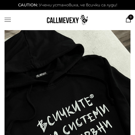
ТЕНИСКИ
CAUTION:
Учени установиха, че всички са луди!
DESSITA ТЕНИСКИ
0
СУИЧЕРИ
ЧАШИ
КЕЙСОВЕ
BESTSELLERS
ЛЕТНИ СЕТОВЕ
АКСЕСОАРИ
Our Cool Kids ✨
info@callmevexy.com