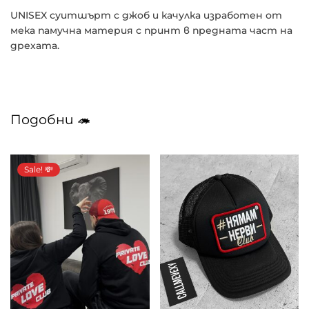
UNISEX суитшърт с джоб и качулка изработен от
мека памучна материя с принт в предната част на
дрехата.
Подобни 🦔
Sale! 💸