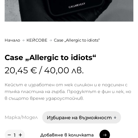
Начало
КЕЙСОВЕ
Case „Allergic to idiots“
Case „Allergic to idiots“
20,45 € / 40,00 лв.
Кейсът е изработен от мек силикон и е подсилен с
тънка пластина на гърба. Продуктът е фин и лек, но
в същото време удароустойчив.
Марка/Модел
Добавяне в количката