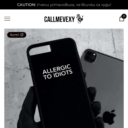
ТЕНИСКИ
CAUTION:
Учени установиха, че всички са луди!
DESSITA ТЕНИСКИ
0
СУИЧЕРИ
ЧАШИ
Хот! 🥵
КЕЙСОВЕ
BESTSELLERS
ЛЕТНИ СЕТОВЕ
АКСЕСОАРИ
Our Cool Kids ✨
info@callmevexy.com