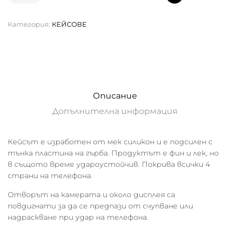
Добавяне в количката
Категория:
КЕЙСОВЕ
Описание
Допълнителна информация
Кейсът е изработен от мек силикон и е подсилен с
тънка пластина на гърба. Продуктът е фин и лек, но
в същото време удароустойчив. Покрива всички 4
страни на телефона.
Отворът на камерата и около дисплея са
повдигнати за да се предпази от счупване или
надраскване при удар на телефона.