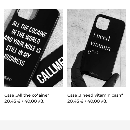
Case „All the co*aine“
Case „I need vitamin cash“
20,45 € / 40,00 лв.
20,45 € / 40,00 лв.