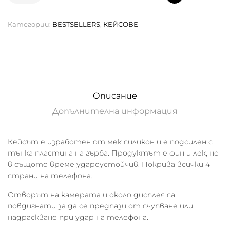
Добавяне в количката
Категории:
BESTSELLERS
,
КЕЙСОВЕ
Описание
Допълнителна информация
Кейсът е изработен от мек силикон и е подсилен с
тънка пластина на гърба. Продуктът е фин и лек, но
в същото време удароустойчив. Покрива всички 4
страни на телефона.
Отворът на камерата и около дисплея са
повдигнати за да се предпази от счупване или
надраскване при удар на телефона.