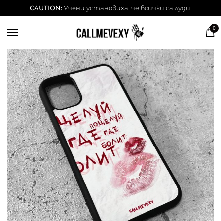
ТЕНИСКИ
CAUTION:
Учени установиха, че всички са луди!
DESSITA ТЕНИСКИ
0
СУИЧЕРИ
ЧАШИ
КЕЙСОВЕ
BESTSELLERS
ЛЕТНИ СЕТОВЕ
АКСЕСОАРИ
Our Cool Kids ✨
info@callmevexy.com