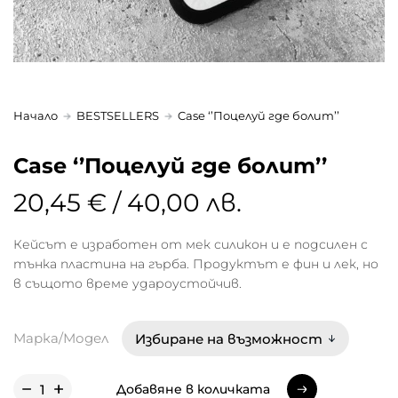
Начало
BESTSELLERS
Case ‘’Поцелуй где болит’’
Case ‘’Поцелуй где болит’’
20,45 € / 40,00 лв.
Кейсът е изработен от мек силикон и е подсилен с
тънка пластина на гърба. Продуктът е фин и лек, но
в същото време удароустойчив.
Марка/Модел
Добавяне в количката