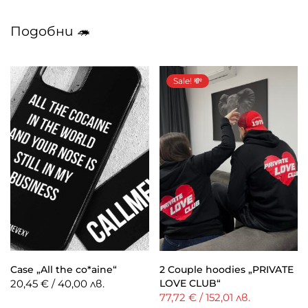
Подобни 🦔
Sale! 💸
Case „All the co*aine“
2 Couple hoodies „PRIVATE
20,45 € / 40,00 лв.
LOVE CLUB“
77,72 € / 152,01 лв.