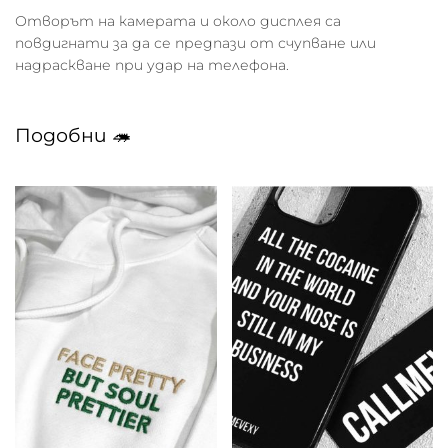
Отворът на камерата и около дисплея са
повдигнати за да се предпази от счупване или
надраскване при удар на телефона.
Подобни 🦔