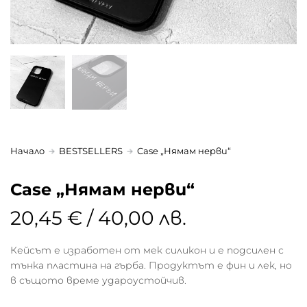
Начало
BESTSELLERS
Case „Нямам нерви“
Case „Нямам нерви“
20,45 € / 40,00 лв.
Кейсът е изработен от мек силикон и е подсилен с
тънка пластина на гърба. Продуктът е фин и лек, но
в същото време удароустойчив.