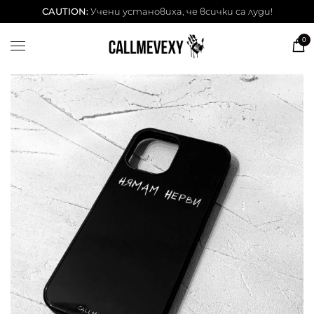
ТЕНИСКИ
CAUTION:
Учени установиха, че всички са луди!
DESSITA ТЕНИСКИ
0
СУИЧЕРИ
ЧАШИ
КЕЙСОВЕ
BESTSELLERS
ЛЕТНИ СЕТОВЕ
АКСЕСОАРИ
Our Cool Kids ✨
info@callmevexy.com