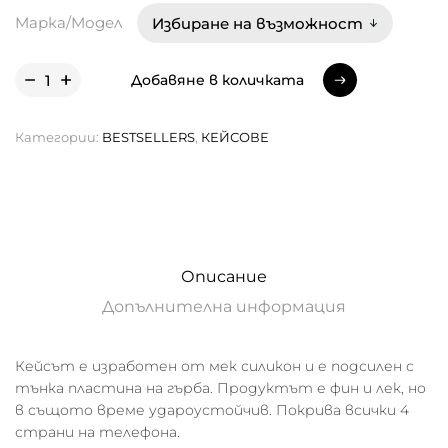
Марка/Модел
Добавяне в количката
Добавяне в количката
Категории:
BESTSELLERS
,
КЕЙСОВЕ
Описание
Допълнителна информация
Кейсът е изработен от мек силикон и е подсилен с
тънка пластина на гърба. Продуктът е фин и лек, но
в същото време удароустойчив. Покрива всички 4
страни на телефона.