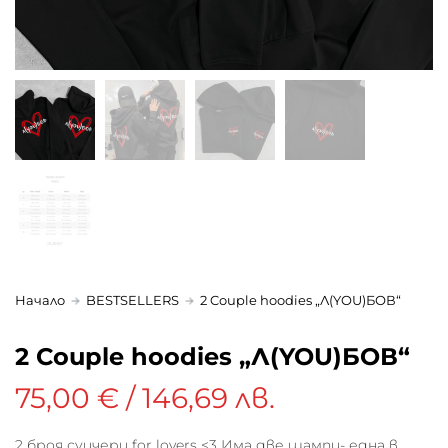
Начало
BESTSELLERS
2 Couple hoodies „Л(YOU)БОВ“
2 Couple hoodies „Л(YOU)БОВ“
75,00 € / 146,69 лв.
2 броя суичери for lovers <3 Има две щампи- една в