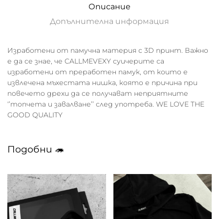
Описание
Допълнителна информация
Изработени от памучна материя с 3D принт. Важно
е да се знае, че CALLMEVEXY суичерите са
изработени от преработен памук, от които е
извлечена мъхестата нишка, която е причина при
повечето дрехи да се получават неприятните
‘’топчета и завалване’’ след употреба. WE LOVE THE
GOOD QUALITY
Подобни 🦔