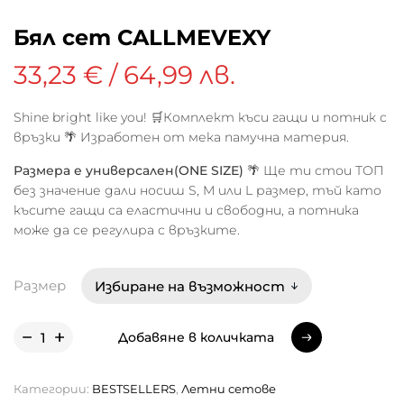
Бял сет CALLMEVEXY
33,23 € / 64,99 лв.
Shine bright like you! 🛒Комплект къси гащи и потник с
връзки 🌴 Изработен от мека памучна материя.
Размера е универсален(ONE SIZE)
🌴 Ще ти стои ТОП
без значение дали носиш S, M или L размер, тъй като
късите гащи са еластични и свободни, а потника
може да се регулира с връзките.
Размер
Добавяне в количката
Добавяне в количката
Категории:
BESTSELLERS
,
Летни сетове